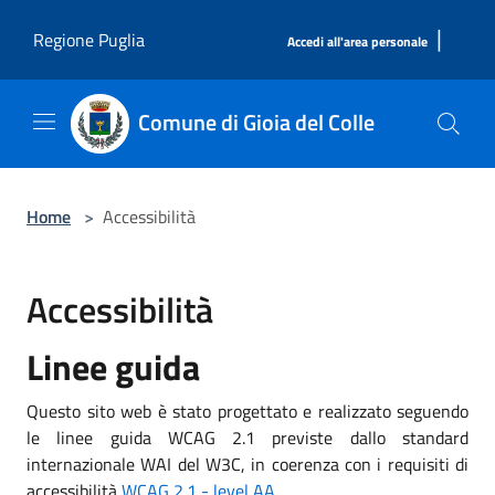
Salta al contenuto principale
|
Regione Puglia
Accedi all'area personale
Comune di Gioia del Colle
Home
>
Accessibilità
Accessibilità
Linee guida
Questo sito web è stato progettato e realizzato seguendo
le linee guida WCAG 2.1 previste dallo standard
internazionale WAI del W3C, in coerenza con i requisiti di
accessibilità
WCAG 2.1 - level AA
.