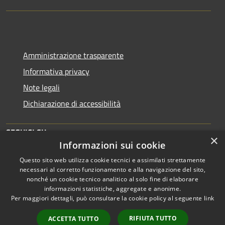
Amministrazione trasparente
Informativa privacy
Note legali
Dichiarazione di accessibilità
SEGUICI SU
×
Informazioni sui cookie
Facebook
Instagram
Questo sito web utilizza cookie tecnici e assimilati strettamente
necessari al corretto funzionamento e alla navigazione del sito,
nonché un cookie tecnico analitico al solo fine di elaborare
informazioni statistiche, aggregate e anonime.
Per maggiori dettagli, può consultare la cookie policy al seguente
link
Copyright © 2026 • Comune di
Gioia del Colle • Powered by
RIFIUTA TUTTO
ACCETTA TUTTO